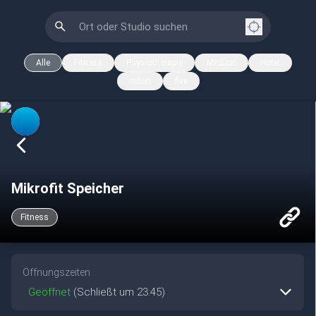
Alle
Fitness
Physiotherapie
Medical
Hotel
milon
five
Mikrofit Speicher
Fitness
Öffnungszeiten
Geöffnet
(Schließt um 23:45)