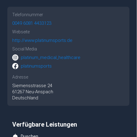
Telefonnummer
0049 6081 4433123
Webseite
http://www.platinumsports.de
Social Media
platinum_medical_healthcare
platinumsports
Adresse
Siemensstrasse
24
61267
Neu-Anspach
Deutschland
Verfügbare Leistungen
Duschen