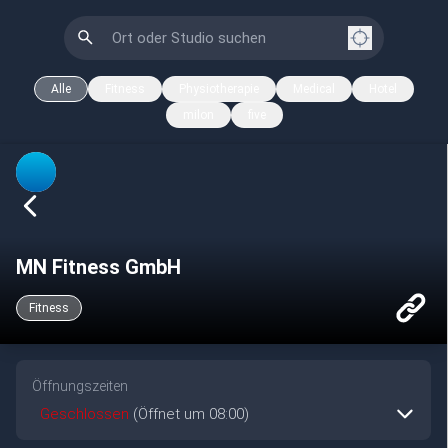
Alle
Fitness
Physiotherapie
Medical
Hotel
milon
five
MN Fitness GmbH
Fitness
Öffnungszeiten
Geschlossen
(Öffnet um 08:00)