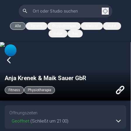
Alle
Fitness
Physiotherapie
Medical
Hotel
milon
five
Anja Krenek & Maik Sauer GbR
Fitness
Physiotherapie
Öffnungszeiten
Geöffnet
(Schließt um 21:00)