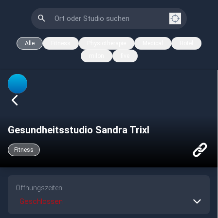
Alle
Fitness
Physiotherapie
Medical
Hotel
milon
five
Gesundheitsstudio Sandra Trixl
Fitness
Öffnungszeiten
Geschlossen