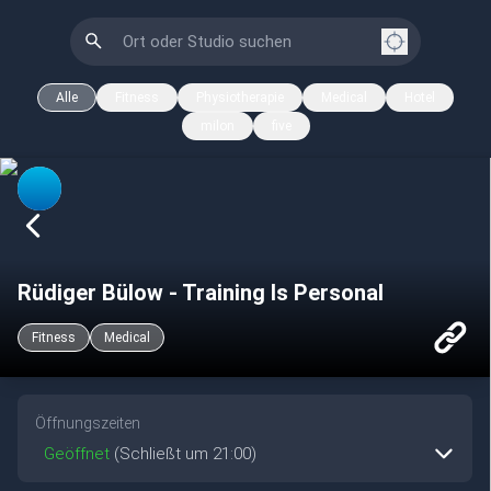
Alle
Fitness
Physiotherapie
Medical
Hotel
milon
five
Rüdiger Bülow - Training Is Personal
Fitness
Medical
Öffnungszeiten
Geöffnet
(Schließt um 21:00)