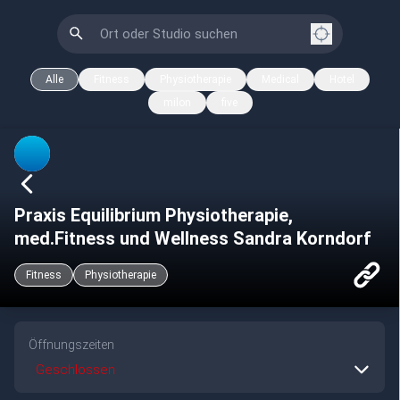
Alle
Fitness
Physiotherapie
Medical
Hotel
milon
five
Praxis Equilibrium Physiotherapie,
med.Fitness und Wellness Sandra Korndorf
Fitness
Physiotherapie
Öffnungszeiten
Geschlossen