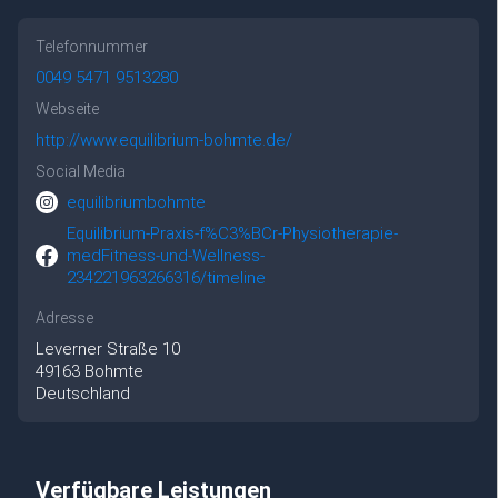
Telefonnummer
0049 5471 9513280
Webseite
http://www.equilibrium-bohmte.de/
Social Media
equilibriumbohmte
Equilibrium-Praxis-f%C3%BCr-Physiotherapie-
medFitness-und-Wellness-
234221963266316/timeline
Adresse
Leverner Straße
10
49163
Bohmte
Deutschland
Verfügbare Leistungen