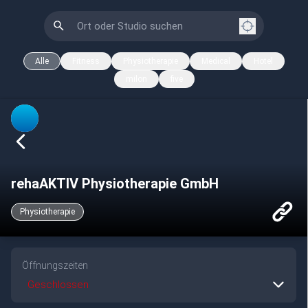
Alle
Fitness
Physiotherapie
Medical
Hotel
milon
five
rehaAKTIV Physiotherapie GmbH
Physiotherapie
Öffnungszeiten
Geschlossen