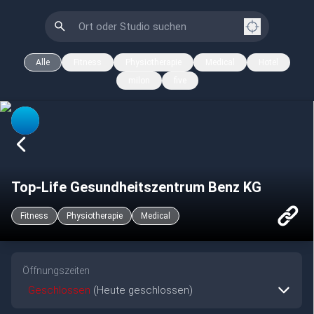
Alle
Fitness
Physiotherapie
Medical
Hotel
milon
five
Top-Life Gesundheitszentrum Benz KG
Fitness
Physiotherapie
Medical
Öffnungszeiten
Geschlossen
(Heute geschlossen)