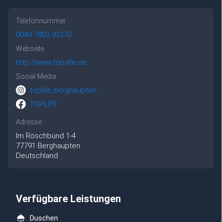
Telefonnummer
0049 7803 93370
Webseite
http://www.top-life.de
Social Media
toplife_berghaupten
TOPLIFE
Adresse
Im Röschbünd
1-4
77791
Berghaupten
Deutschland
Verfügbare Leistungen
Duschen